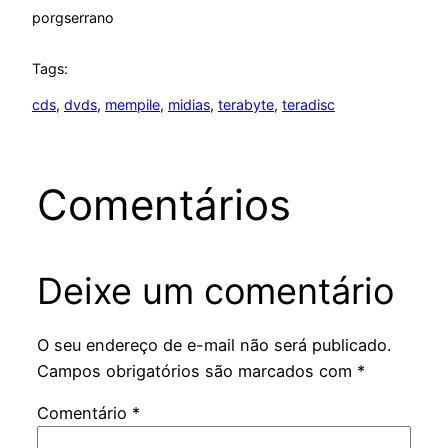
por
gserrano
Tags:
cds
, 
dvds
, 
mempile
, 
midias
, 
terabyte
, 
teradisc
Comentários
Deixe um comentário
O seu endereço de e-mail não será publicado.
Campos obrigatórios são marcados com
*
Comentário
*