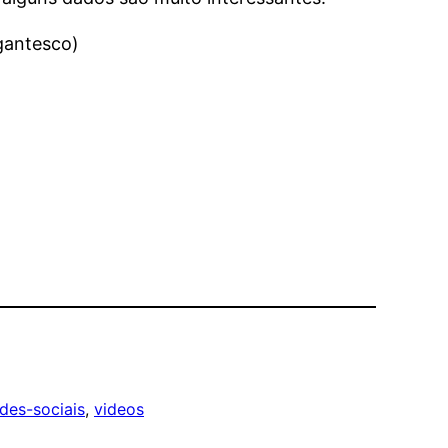
gantesco)
des-sociais
, 
videos