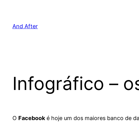
Pular
para
o
And After
conteúdo
Infográfico –
O
Facebook
é hoje um dos maiores banco de d