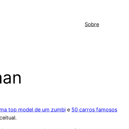
Sobre
man
uma top model de um zumbi
e
50 carros famosos
eitual.