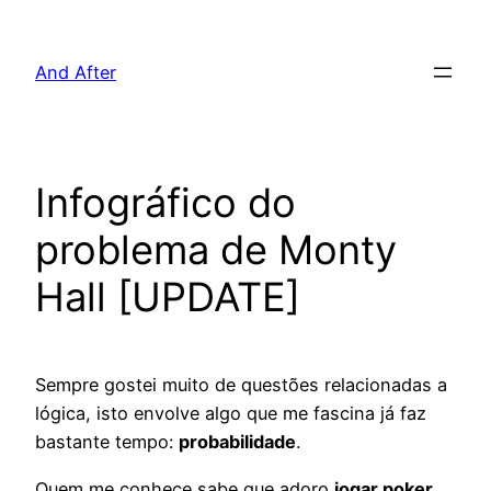
Pular
para
And After
o
conteúdo
Infográfico do
problema de Monty
Hall [UPDATE]
Sempre gostei muito de questões relacionadas a
lógica, isto envolve algo que me fascina já faz
bastante tempo:
probabilidade
.
Quem me conhece sabe que adoro
jogar poker