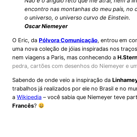
Não é o ângulo reto que me atrai, nem a lin
encontro nas montanhas do meu país, no cu
o universo, o universo curvo de Einstein.
Oscar Niemeyer
O Eric, da
Pólvora Comunicação
, entrou em co
uma nova coleção de jóias inspiradas nos traço
nem viagens a Paris, mas conhecendo a
H.Ster
pedra, cartões com desenhos do Niemeyer e um
Sabendo de onde veio a inspiração da
Linhame
trabalhos já realizados por ele no Brasil e no m
a
Wikipedia
– você sabia que Niemeyer teve par
Francês
?