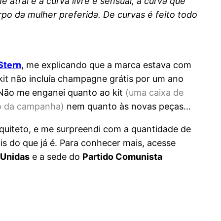
 atrai é a curva livre e sensual, a curva que
po da mulher preferida. De curvas é feito todo
Stern
, me explicando que a marca estava com
 kit não incluía champagne grátis por um ano
. Não me enganei quanto ao kit
(uma caixa de
ão da campanha)
nem quanto às novas peças…
rquiteto, e me surpreendi com a quantidade de
ais do que já é. Para conhecer mais, acesse
 Unidas
e a sede do
Partido Comunista