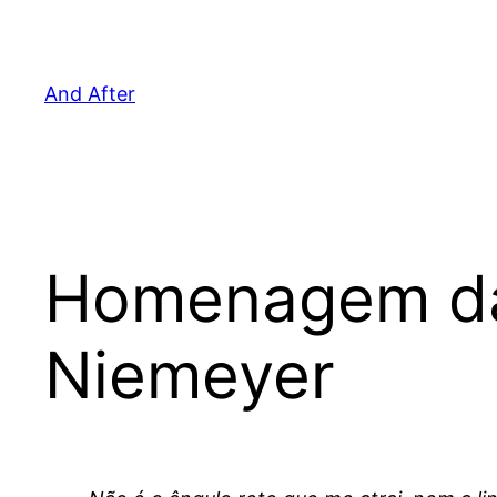
Pular
para
o
And After
conteúdo
Homenagem da 
Niemeyer