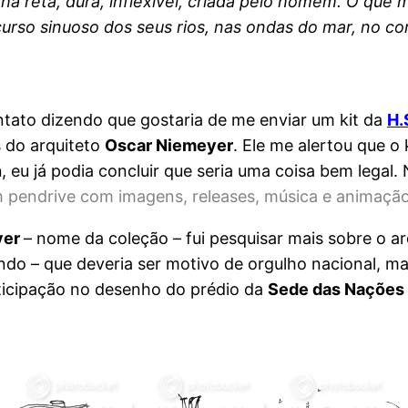
ha reta, dura, inflexível, criada pelo homem. O que me
rso sinuoso dos seus rios, nas ondas do mar, no cor
ntato dizendo que gostaria de me enviar um kit da
H.
s do arquiteto
Oscar Niemeyer
. Ele me alertou que o
n
, eu já podia concluir que seria uma coisa bem legal
 pendrive com imagens, releases, música e animaç
yer
– nome da coleção – fui pesquisar mais sobre o a
undo – que deveria ser motivo de orgulho nacional, m
ticipação no desenho do prédio da
Sede das Nações