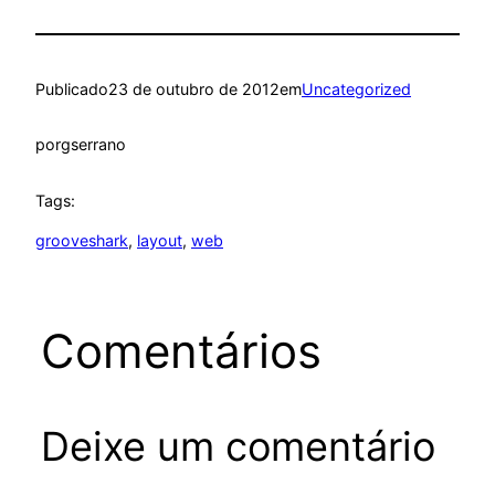
Publicado
23 de outubro de 2012
em
Uncategorized
por
gserrano
Tags:
grooveshark
, 
layout
, 
web
Comentários
Deixe um comentário