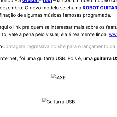
 mundo – a
Gibson
–
lançou um novo modelo com
de dezembro. O novo modelo se chama
ROBOT GUITA
afinação de algumas músicas famosas programada.
qui o link pra quem se interessar mais sobre os
feat
o, vale a pena pelo visual, ela é realmente linda:
www
Contagem regressiva no site para o lançamento da 
nternet, foi uma guitarra USB. Pois é, uma
guitarra 