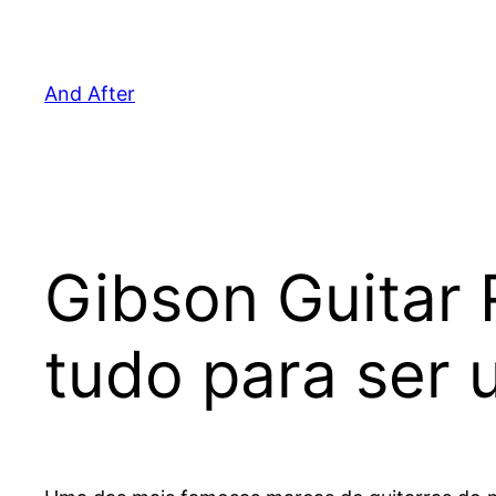
Pular
para
o
And After
conteúdo
Gibson Guitar R
tudo para ser 