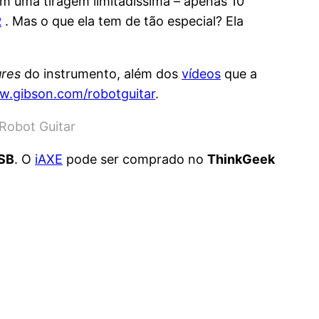
 uma tiragem limitadíssima – apenas 10
R
. Mas o que ela tem de tão especial? Ela
ures
do instrumento, além dos
vídeos
que a
.gibson.com/robotguitar
.
Robot Guitar
USB
. O
iAXE
pode ser comprado no
ThinkGeek