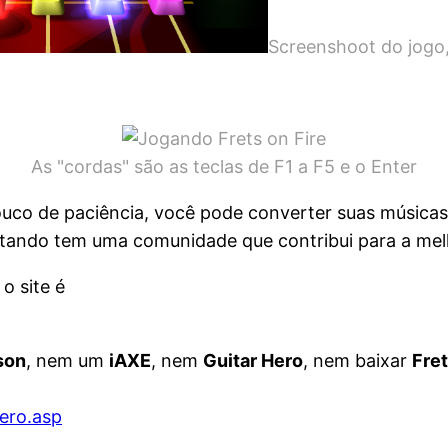
Screenshoot do jogo
As "cordas" são as teclas de F1 a F5 e o Enter
co de paciência, você pode converter suas músicas 
ntando tem uma comunidade que contribui para a melh
, o site é
son
, nem um
iAXE
, nem
Guitar Hero
, nem baixar
Fret
ero.asp