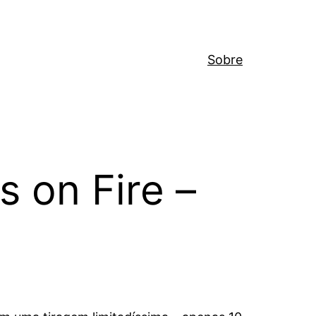
Sobre
s on Fire –