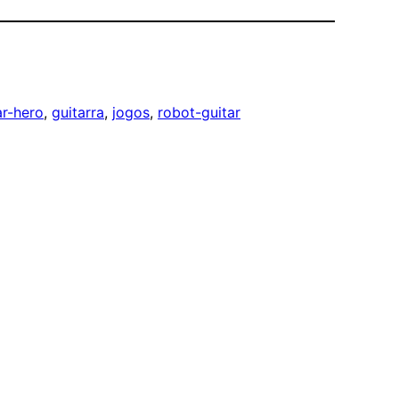
ar-hero
, 
guitarra
, 
jogos
, 
robot-guitar