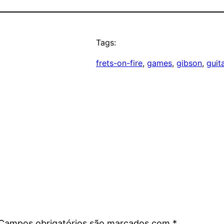
Tags:
frets-on-fire
, 
games
, 
gibson
, 
guit
Campos obrigatórios são marcados com
*