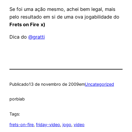
Se foi uma ação mesmo, achei bem legal, mais
pelo resultado em si de uma ova jogabilidade
do
Frets on Fire
x)
Dica do
@gratti
Publicado
13 de novembro de 2009
em
Uncategorized
por
biab
Tags:
frets-on-fire
, 
friday-video
, 
jogo
, 
video