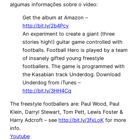
algumas informações sobre o vídeo:
Get the album at Amazon –
http://bit.ly/2b4Pcy
An experiment to create a giant (three
stories high!) guitar game controlled with
footballs. Football Hero is played by a team
of insanely gifted young freestyle
footballers. The game is programmed with
the Kasabian track Underdog. Download
Underdog from iTunes –
http://bit.ly/3HH4Cq
The freestyle footballers are: Paul Wood, Paul
Klein, Darryl Stewart, Tom Pett, Lewis Foster &
Harry Adcroft – see
http://bit.ly/3fxLoK
for more
info.
Youtube