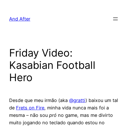
Pular
para
And After
o
conteúdo
Friday Video:
Kasabian Football
Hero
Desde que meu irmão (aka
@gratti
) baixou um tal
de
Frets on Fire
, minha vida nunca mais foi a
mesma – não sou
pró
no game, mas me divirto
muito jogando no teclado quando estou no