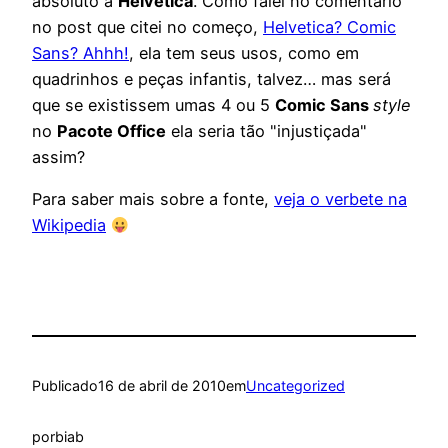
absoluto a
Helvetica
. Como falei no comentário
no post que citei no começo,
Helvetica? Comic
Sans? Ahhh!
, ela tem seus usos, como em
quadrinhos e peças infantis, talvez… mas será
que se existissem umas 4 ou 5
Comic Sans
style
no
Pacote Office
ela seria tão "injustiçada"
assim?
Para saber mais sobre a fonte,
veja o verbete na
Wikipedia
Publicado
16 de abril de 2010
em
Uncategorized
por
biab