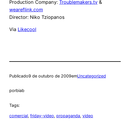
Production Company:
Troublemakers.tv
&
weareflink.com
Director: Niko Tziopanos
Via
Likecool
Publicado
9 de outubro de 2009
em
Uncategorized
por
biab
Tags:
comercial
, 
friday-video
, 
propaganda
, 
video