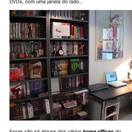
DVDs, com uma janela do lado…
Esses são só alguns dos vários
home offices
do