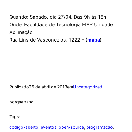
Quando: Sábado, dia 27/04. Das 9h às 18h
Onde: Faculdade de Tecnologia FIAP Unidade
Aclimação
Rua Lins de Vasconcelos, 1222 – (
mapa
)
Publicado
26 de abril de 2013
em
Uncategorized
por
gserrano
Tags:
codigo-aberto
, 
eventos
, 
open-source
, 
programacao
, 