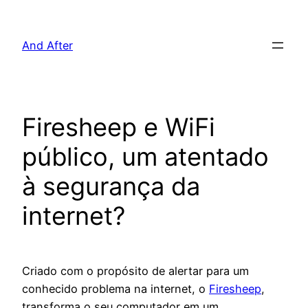
Pular
para
And After
o
conteúdo
Firesheep e WiFi
público, um atentado
à segurança da
internet?
Criado com o propósito de alertar para um
conhecido problema na internet, o
Firesheep
,
transforma o seu computador em um