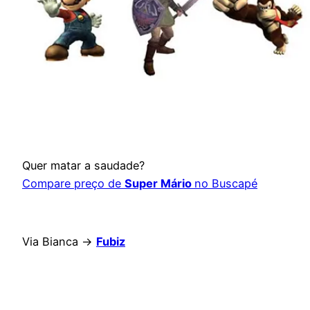
Quer matar a saudade?
Compare preço de
Super Mário
no Buscapé
Via Bianca ->
Fubiz