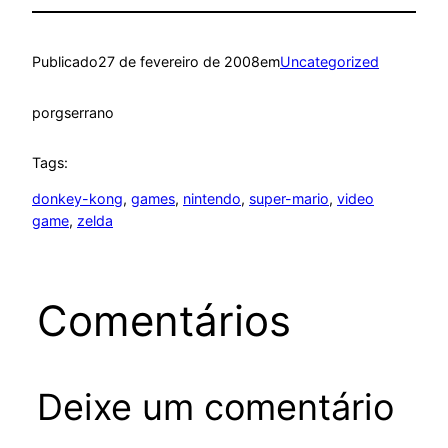
Publicado
27 de fevereiro de 2008
em
Uncategorized
por
gserrano
Tags:
donkey-kong
, 
games
, 
nintendo
, 
super-mario
, 
video
game
, 
zelda
Comentários
Deixe um comentário