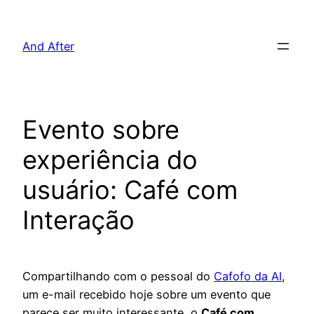
Pular
para
And After
o
conteúdo
Evento sobre
experiência do
usuário: Café com
Interação
Compartilhando com o pessoal do
Cafofo da AI
,
um e-mail recebido hoje sobre um evento que
parece ser muito interessante, o
Café com