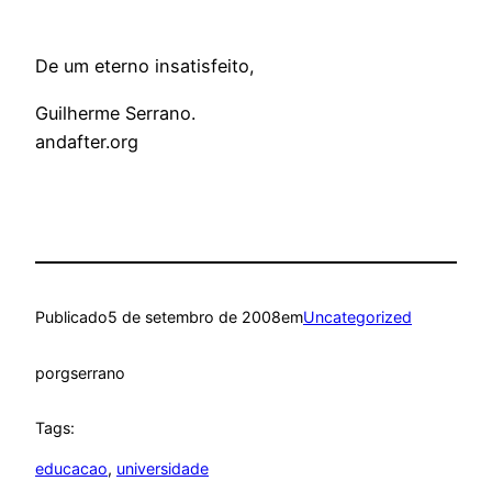
De um eterno insatisfeito,
Guilherme Serrano.
andafter.org
Publicado
5 de setembro de 2008
em
Uncategorized
por
gserrano
Tags:
educacao
, 
universidade