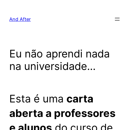
Pular
para
And After
o
conteúdo
Eu não aprendi nada
na universidade…
Esta é uma
carta
aberta a professores
e alunos
do curso de