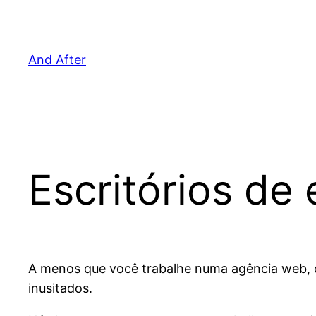
Pular
para
o
And After
conteúdo
Escritórios de
A menos que você trabalhe numa agência web, d
inusitados.