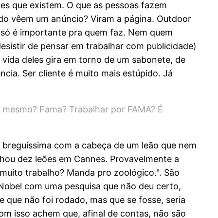
tes que existem. O que as pessoas fazem
do vêem um anúncio? Viram a página. Outdoor
ue só é importante pra quem faz. Nem quem
desistir de pensar em trabalhar com publicidade)
 vida deles gira em torno de um sabonete, de
cia. Ser cliente é muito mais estúpido. Já
ão é mesmo? Fama? Trabalhar por FAMA? É
da breguíssima com a cabeça de um leão que nem
anhou dez leões em Cannes. Provavelmente a
 muito trabalho? Manda pro zoológico.". São
o Nobel com uma pesquisa que não deu certo,
 que não foi rodado, mas que se fosse, seria
om isso achem que, afinal de contas, não são