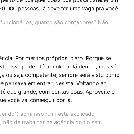
r perto de qualquer coisa que possa parecer um
.000 pessoas, lá deve ter uma vaga pra você.
 funcionários, quanto são contadores? Não
cia. Por méritos próprios, claro. Porque se
ta. Isso pode até te colocar lá dentro, mas só
ça ou seja competente, sempre será visto como
ue pensava em entrar, desista. Voltando ao
até que grande, com contas boas. Aproveite e
ue você vai conseguir por lá.
endo") acha isso ruim está explicado
, não de trabalhar na agência do tio sem