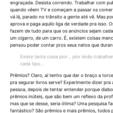
engraçada. Desista correndo. Trabalhar com pub
quando vêem TV e começam a passar os comerci
vá lá, parado no trânsito a gente até vê. Mas 
aprova e paga aquilo liga de verdade pra isso. O
fazem de tudo para que os anúncios sejam cada 
um cigarro, de um carro. É, existem coisas meno
pensou poder contar pros seus netos que duran
Existe tanta coisa pior… pior énão trabalh
cada tipo…
Prêmios? Claro, aí tenho que dar o braço a to
pra segurar livros serve? Experimente dizer pr
pessoa, depois de tentar entender porque diabos
prêmios inúteis, que são bem um reflexo da pro
mas que se desse, seria ótima? Uma pesquisa fa
fantástico? São prêmios e mais prêmios, todos 