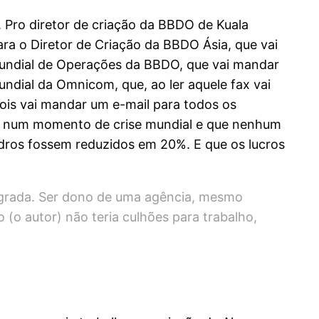
 Pro diretor de criação da BBDO de Kuala
ra o Diretor de Criação da BBDO Ásia, que vai
 Mundial de Operações da BBDO, que vai mandar
ndial da Omnicom, que, ao ler aquele fax vai
ois vai mandar um e-mail para todos os
os num momento de crise mundial e que nenhum
uadros fossem reduzidos em 20%. E que os lucros
agrada. Ser dono de uma agência, mesmo
o (o autor) não teria culhões para trabalho,