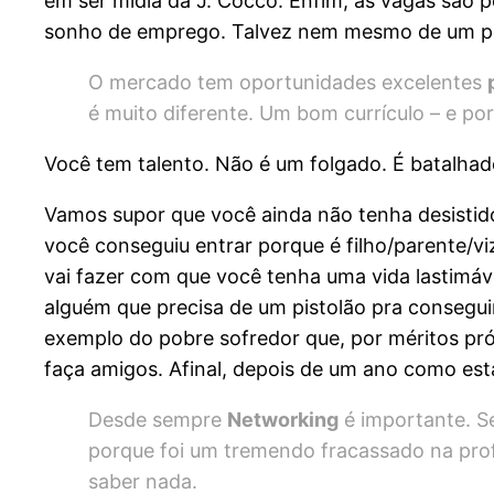
em ser mídia da J. Cocco. Enfim, as vagas são 
sonho de emprego. Talvez nem mesmo de um pes
O mercado tem oportunidades excelentes
é muito diferente. Um bom currículo – e por
Você tem talento. Não é um folgado. É batalhado
Vamos supor que você ainda não tenha desistido 
você conseguiu entrar porque é filho/parente/vi
vai fazer com que você tenha uma vida lastimá
alguém que precisa de um pistolão pra conseguir
exemplo do pobre sofredor que, por méritos pró
faça amigos. Afinal, depois de um ano como esta
Desde sempre
Networking
é importante. Se
porque foi um tremendo fracassado na profi
saber nada.