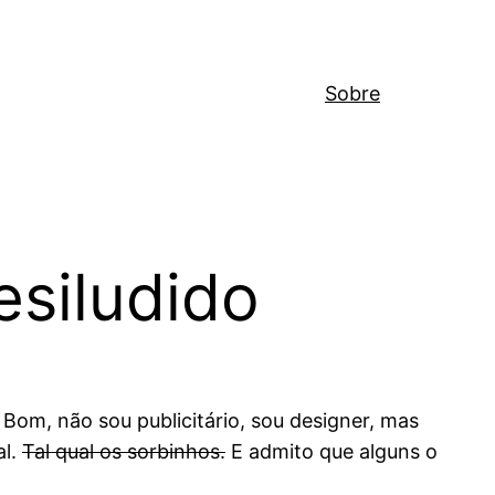
Sobre
esiludido
. Bom, não sou publicitário, sou designer, mas
al.
Tal qual os sorbinhos.
E admito que alguns o