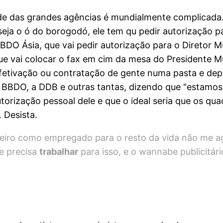
de das grandes agências é mundialmente complicada.
eja o ó do borogodó, ele tem qu pedir autorização pa
 BBDO Ásia, que vai pedir autorização para o Diretor
e vai colocar o fax em cim da mesa do Presidente Mu
fetivação ou contratação de gente numa pasta e dep
a BBDO, a DDB e outras tantas, dizendo que "estam
torização pessoal dele e que o ideal seria que os q
 Desista.
heiro como empregado para o resto da vida não me 
e precisa
trabalhar
para isso, e o wannabe publicitári