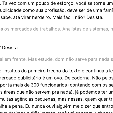
ê. Talvez com um pouco de esforço, você se torne u
publicidade como sua profissão, deve ser de uma famíl
abe, até virar herdeiro. Mais fácil, não? Desista.
os
os mercados de trabalhos. Analistas de sistemas, 
 Desista.
i em frente. Mas estude, dom não serve para nada s
nsultos do primeiro trecho do texto e continua a ler
ercado publicitário é um ovo. De codorna. Não pelos 
porta mais de 300 funcionários (contando com os se
elas áreas que não servem pra nada), já podemos ter 
 muitas agências pequenas, mas nessas, quem quer t
lha a pena. Eu nunca ouvi alguém me dizer que entro