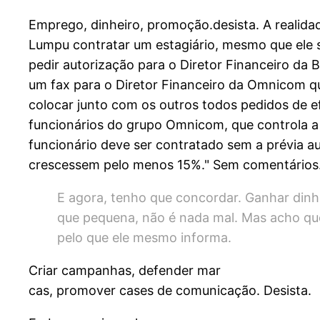
Emprego, dinheiro, promoção.desista. A realida
Lumpu contratar um estagiário, mesmo que ele s
pedir autorização para o Diretor Financeiro da
um fax para o Diretor Financeiro da Omnicom qu
colocar junto com os outros todos pedidos de e
funcionários do grupo Omnicom, que controla 
funcionário deve ser contratado sem a prévia au
crescessem pelo menos 15%." Sem comentários.
E agora, tenho que concordar. Ganhar din
que pequena, não é nada mal. Mas acho qu
pelo que ele mesmo informa.
Criar campanhas, defender mar
cas, promover cases de comunicação. Desista.