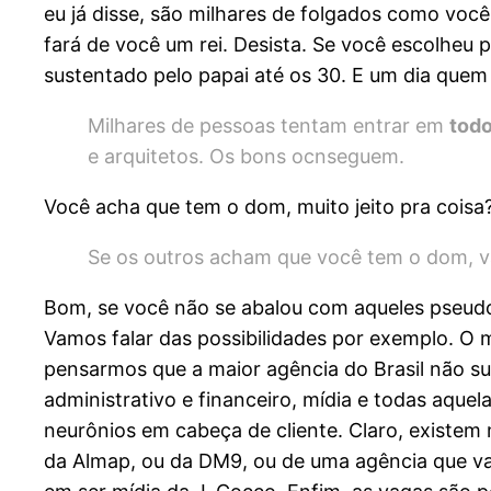
eu já disse, são milhares de folgados como voc
fará de você um rei. Desista. Se você escolheu 
sustentado pelo papai até os 30. E um dia quem s
Milhares de pessoas tentam entrar em
tod
e arquitetos. Os bons ocnseguem.
Você acha que tem o dom, muito jeito pra coisa?
Se os outros acham que você tem o dom, va
Bom, se você não se abalou com aqueles pseudo-i
Vamos falar das possibilidades por exemplo. O m
pensarmos que a maior agência do Brasil não su
administrativo e financeiro, mídia e todas aqu
neurônios em cabeça de cliente. Claro, existem
da Almap, ou da DM9, ou de uma agência que va