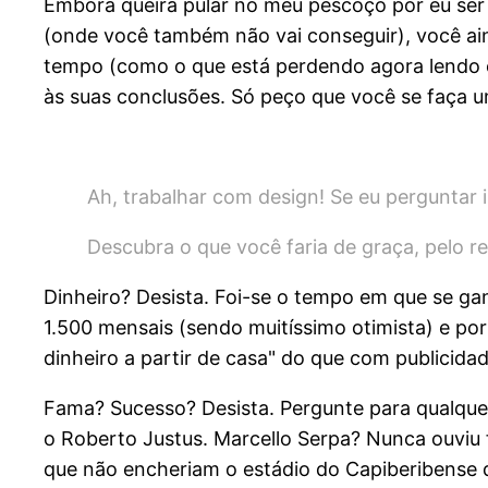
Embora queira pular no meu pescoço por eu ser 
(onde você também não vai conseguir), você ai
tempo (como o que está perdendo agora lendo e
às suas conclusões. Só peço que você se faça u
Ah, trabalhar com design! Se eu perguntar 
Descubra o que você faria de graça, pelo r
Dinheiro? Desista. Foi-se o tempo em que se g
1.500 mensais (sendo muitíssimo otimista) e por
dinheiro a partir de casa" do que com publicidad
Fama? Sucesso? Desista. Pergunte para qualquer 
o Roberto Justus. Marcello Serpa? Nunca ouviu 
que não encheriam o estádio do Capiberibense d