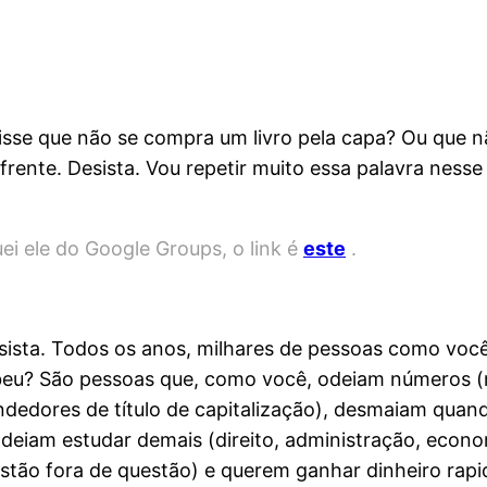
disse que não se compra um livro pela capa? Ou que nã
rente. Desista. Vou repetir muito essa palavra nesse t
uei ele do Google Groups, o link é
este
.
esista. Todos os anos, milhares de pessoas como voc
ebeu? São pessoas que, como você, odeiam números 
ndedores de título de capitalização), desmaiam quand
eiam estudar demais (direito, administração, econom
estão fora de questão) e querem ganhar dinheiro rap