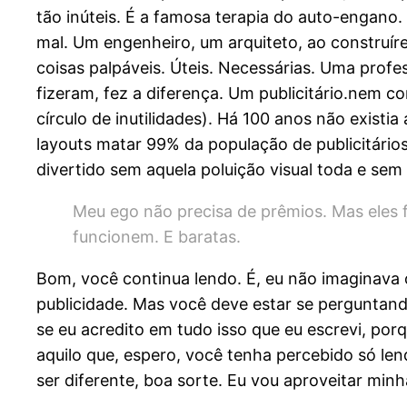
tão inúteis. É a famosa terapia do auto-engano.
mal. Um engenheiro, um arquiteto, ao construírem
coisas palpáveis. Úteis. Necessárias. Uma profe
fizeram, fez a diferença. Um publicitário.nem c
círculo de inutilidades). Há 100 anos não exist
layouts matar 99% da população de publicitário
divertido sem aquela poluição visual toda e sem
Meu ego não precisa de prêmios. Mas eles 
funcionem. E baratas.
Bom, você continua lendo. É, eu não imaginava o
publicidade. Mas você deve estar se perguntand
se eu acredito em tudo isso que eu escrevi, por
aquilo que, espero, você tenha percebido só le
ser diferente, boa sorte. Eu vou aproveitar min