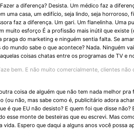
 Fazer a diferença? Desista. Um médico faz a diferenç
 uma casa, um edifício, seja lindo, seja horroroso, f
ssora faz a diferença. Um gari. Um flanelinha. Uma 
om muito esforço É a profissão mais inútil que exist
ia a praga do marketing e ninguém sentia falta. Se am
s do mundo sabe o que acontece? Nada. Ninguém vai se
 aquelas coisas chatas entre os programas de TV e not
faze bem. E não muito comercialmente, clientes não
utra coisa de alguém que não tem nada melhor pra fa
o (ou não, mas sabe como é, publicitário adora acha
que é que EU não desisto? E quem foi que disse não? 
ndo esse monte de besteiras que eu escrevi. Mas com
ha vida. Espero que daqui a alguns anos você possa ap