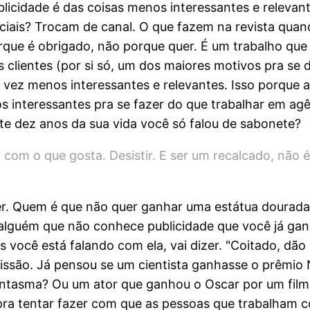
licidade é das coisas menos interessantes e relevan
ais? Trocam de canal. O que fazem na revista quan
porque é obrigado, não porque quer. É um trabalho q
s clientes (por si só, um dos maiores motivos pra se 
vez menos interessantes e relevantes. Isso porque a
s interessantes pra se fazer do que trabalhar em agên
te dez anos da sua vida você só falou de sabonete?
ar com o que gosta. Desistir. E ser um recalcado, n
rcer. Quem é que não quer ganhar uma estátua doura
a alguém que não conhece publicidade que você já g
 você está falando com ela, vai dizer. "Coitado, dão
fissão. Já pensou se um cientista ganhasse o prêmi
ntasma? Ou um ator que ganhou o Oscar por um filme
pra tentar fazer com que as pessoas que trabalham c