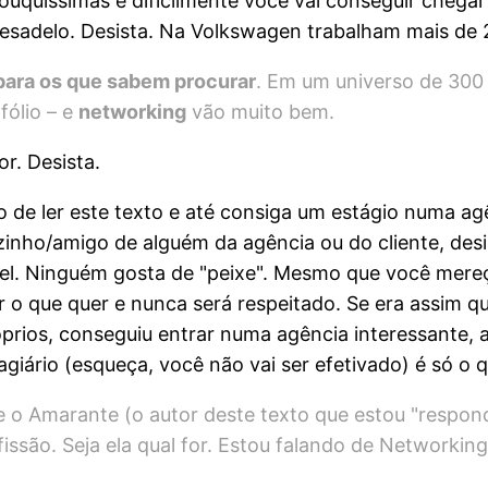
pouquíssimas e dificilmente você vai conseguir chega
adelo. Desista. Na Volkswagen trabalham mais de 20
para os que sabem procurar
. Em um universo de 300
fólio – e
networking
vão muito bem.
r. Desista.
de ler este texto e até consiga um estágio numa agên
zinho/amigo de alguém da agência ou do cliente, desis
vel. Ninguém gosta de "peixe". Mesmo que você mere
 o que quer e nunca será respeitado. Se era assim q
prios, conseguiu entrar numa agência interessante, 
giário (esqueça, você não vai ser efetivado) é só o q
 o Amarante (o autor deste texto que estou "respond
ssão. Seja ela qual for. Estou falando de Networking