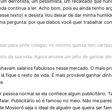
um derrotista, um pessimista, um recalcado que nun
nda continua a ler. Acho bom, pois eu ainda tenho a
sse texto) e desista Vou deixar de dar minha humil
ma pergunta: por que diabos você quer trabalhar co
isso para vinte colegar, no mínimo quinze tem certez
esto da sua vida. Agora arrume um jeito de ganhar din
anhavam salários fabulosos nesse mercado. O mais pr
 lá fique o resto da vida. É mais provável ganhar d
e.
pessoa normal se ela conhece algum publicitário. Tal
falar. Publicitário só é famoso no meio. Não me pa
e Mossoró seja o ideal de alguém que queira ser famo