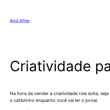
Pular
para
o
And After
conteúdo
Criatividade pa
Na hora de vender a criatividade rola solta, se
o cafézinho enquanto você vai ler o jornal.