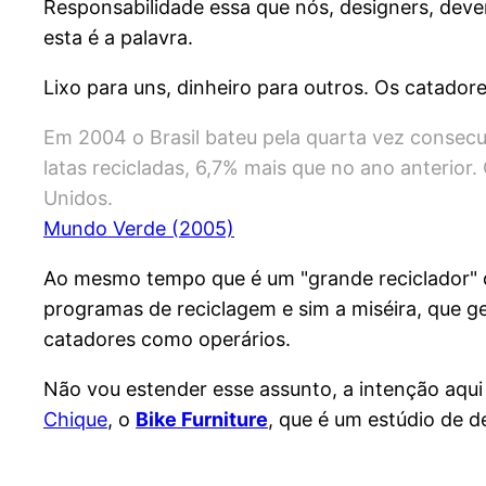
Responsabilidade essa que nós, designers, devem
esta é a palavra.
Lixo para uns, dinheiro para outros. Os catadore
Em 2004 o Brasil bateu pela quarta vez consecut
latas recicladas, 6,7% mais que no ano anterior.
Unidos.
Mundo Verde (2005)
Ao mesmo tempo que é um "grande reciclador" d
programas de reciclagem e sim a miséira, que 
catadores como operários.
Não vou estender esse assunto, a intenção aqui 
Chique
, o
Bike Furniture
, que é um estúdio de d