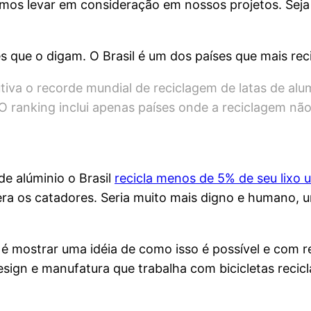
os levar em consideração em nossos projetos. Seja el
s que o digam. O Brasil é um dos países que mais reci
iva o recorde mundial de reciclagem de latas de alum
 O ranking inclui apenas países onde a reciclagem nã
e alúminio o Brasil
recicla menos de 5% de seu lixo
gera os catadores. Seria muito mais digno e humano
é mostrar uma idéia de como isso é possível e com res
esign e manufatura que trabalha com bicicletas recicl