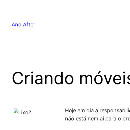
Pular
para
o
And After
conteúdo
Criando móveis
Hoje em dia a responsabi
não está nem aí para o pr