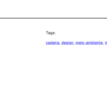
Tags:
cadeira
, 
design
, 
meio-ambiente
, 