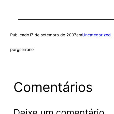
Publicado
17 de setembro de 2007
em
Uncategorized
por
gserrano
Comentários
Deixe um comentário