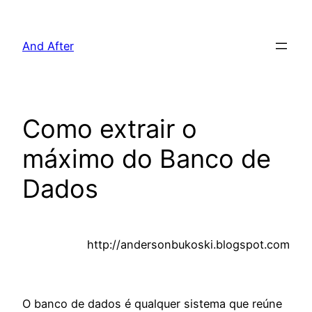
Pular
para
And After
o
conteúdo
Como extrair o
máximo do Banco de
Dados
http://andersonbukoski.blogspot.com
O banco de dados é qualquer sistema que reúne