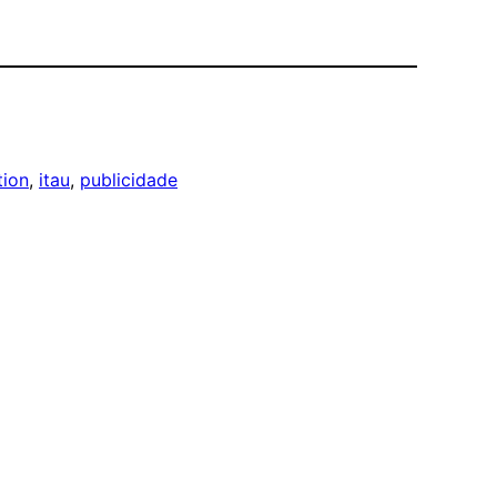
tion
, 
itau
, 
publicidade