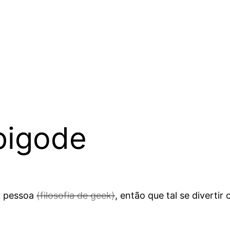
bigode
r pessoa
(filosofia de geek)
, então que tal se diverti