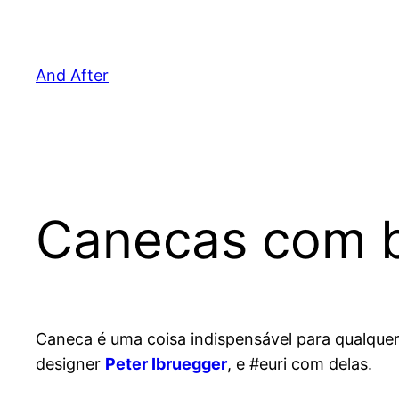
Pular
para
o
And After
conteúdo
Canecas com 
Caneca é uma coisa indispensável para qualque
designer
Peter Ibruegger
, e #euri com delas.