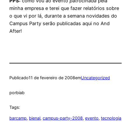
PPS:
como vou ao evento
patrocinada
pela
minha empresa e terei que fazer relatórios sobre
o que vi por lá, durante a semana novidades do
Campus Party serão publicadas aqui no And
After!
Publicado
11 de fevereiro de 2008
em
Uncategorized
por
biab
Tags:
barcamp
, 
bienal
, 
campus-party-2008
, 
evento
, 
tecnologia