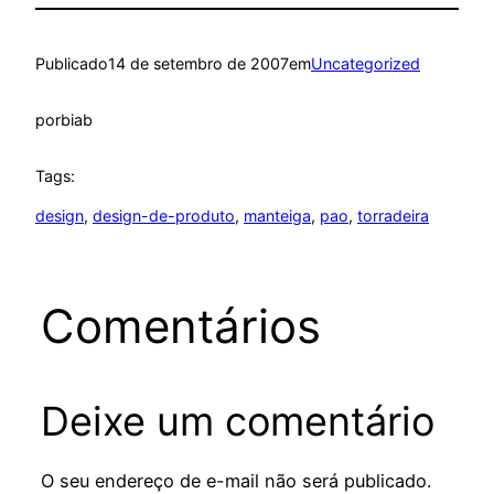
Publicado
14 de setembro de 2007
em
Uncategorized
por
biab
Tags:
design
, 
design-de-produto
, 
manteiga
, 
pao
, 
torradeira
Comentários
Deixe um comentário
O seu endereço de e-mail não será publicado.