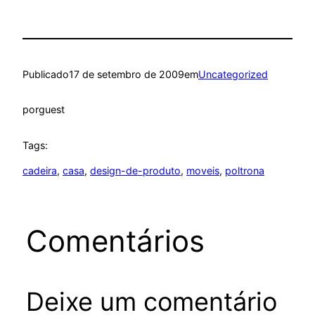
Publicado
17 de setembro de 2009
em
Uncategorized
por
guest
Tags:
cadeira
, 
casa
, 
design-de-produto
, 
moveis
, 
poltrona
Comentários
Deixe um comentário