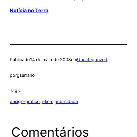
Notícia no Terra
Publicado
14 de maio de 2008
em
Uncategorized
por
gserrano
Tags:
design-grafico
, 
etica
, 
publicidade
Comentários