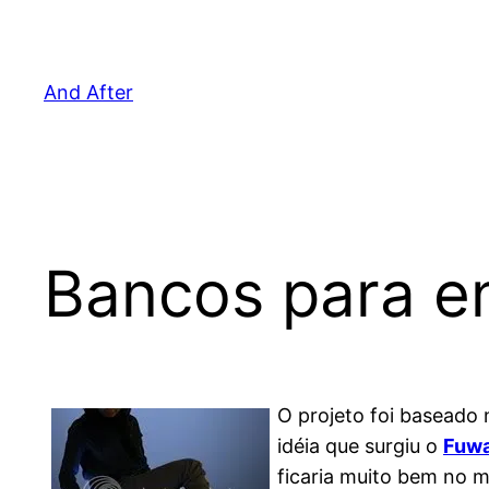
Pular
para
o
And After
conteúdo
Bancos para e
O projeto foi baseado 
idéia que surgiu o
Fuwa
ficaria muito bem no m