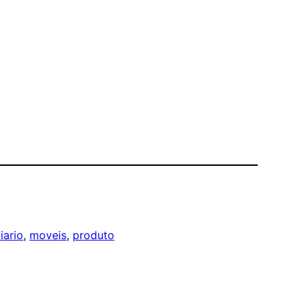
iario
, 
moveis
, 
produto