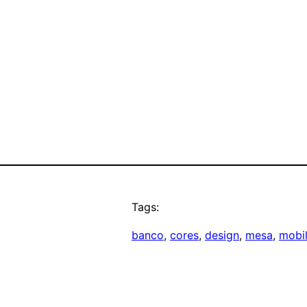
Tags:
banco
, 
cores
, 
design
, 
mesa
, 
mobil