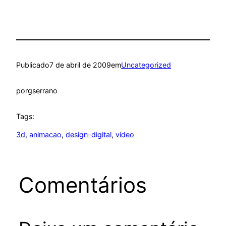
Publicado
7 de abril de 2009
em
Uncategorized
por
gserrano
Tags:
3d
, 
animacao
, 
design-digital
, 
video
Comentários