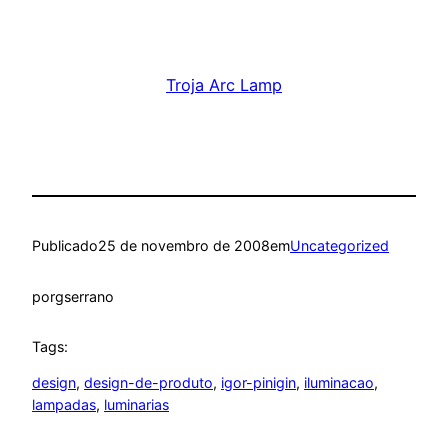
Troja Arc Lamp
Publicado
25 de novembro de 2008
em
Uncategorized
por
gserrano
Tags:
design
, 
design-de-produto
, 
igor-pinigin
, 
iluminacao
, 
lampadas
, 
luminarias