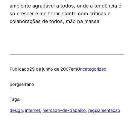
ambiente agradável a todos, onde a tendência é
só crescer e melhorar. Conto com críticas e
colaborações de todos, mão na massa!
Publicado
29 de junho de 2007
em
Uncategorized
por
gserrano
Tags:
design
, 
internet
, 
mercado-de-trabalho
, 
regulamentacao