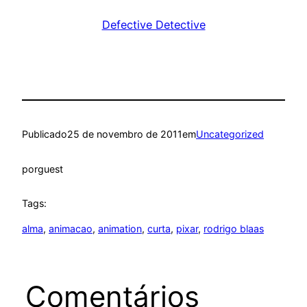
Defective Detective
Publicado
25 de novembro de 2011
em
Uncategorized
por
guest
Tags:
alma
, 
animacao
, 
animation
, 
curta
, 
pixar
, 
rodrigo blaas
Comentários