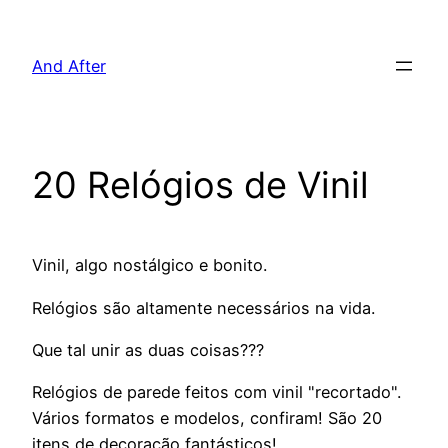
Pular
para
And After
o
conteúdo
20 Relógios de Vinil
Vinil, algo nostálgico e bonito.
Relógios são altamente necessários na vida.
Que tal unir as duas coisas???
Relógios de parede feitos com vinil "recortado".
Vários formatos e modelos, confiram! São 20
itens de decoração fantásticos!