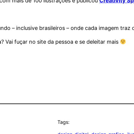
com mais de 100 ilustrações e publicou
Creativity Sp
do – inclusive brasileiros – onde cada imagem traz o 
? Vai fuçar no site da pessoa e se deleitar mais
Tags: