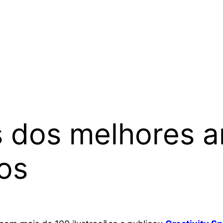
s dos melhores ar
os