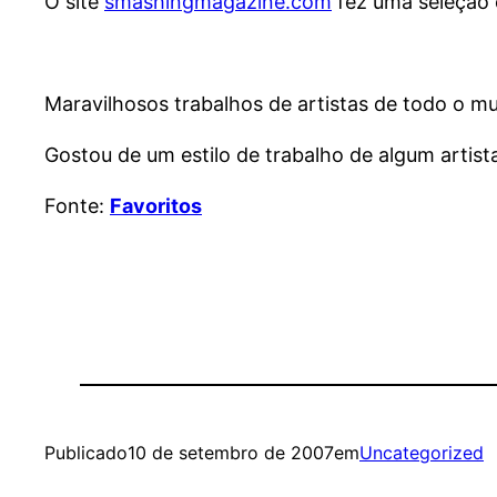
O site
smashingmagazine.com
fez uma seleção 
Maravilhosos trabalhos de artistas de todo o mun
Gostou de um estilo de trabalho de algum artista
Fonte:
Favoritos
Publicado
10 de setembro de 2007
em
Uncategorized