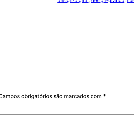
design-digital
, 
design-grafico
, 
ilu
Campos obrigatórios são marcados com
*