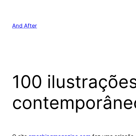
Pular
para
o
And After
conteúdo
100 ilustraçõe
contemporâne