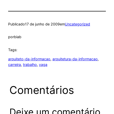
Publicado
17 de junho de 2009
em
Uncategorized
por
biab
Tags:
arquiteto-da-informacao
, 
arquitetura-da-informacao
, 
carreira
, 
trabalho
, 
vaga
Comentários
Deixe um comentário