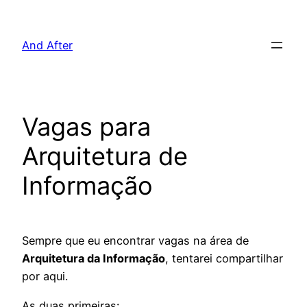
Pular
para
And After
o
conteúdo
Vagas para
Arquitetura de
Informação
Sempre que eu encontrar vagas na área de
Arquitetura da Informação
, tentarei compartilhar
por aqui.
As duas primeiras: