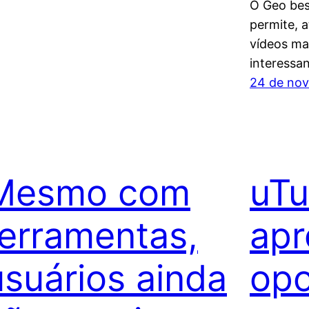
O Geo bes
permite, a
vídeos ma
interessan
24 de no
Mesmo com
uTu
ferramentas,
apr
usuários ainda
opo