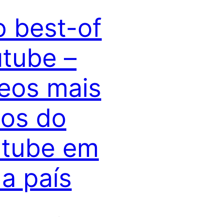
 best-of
tube –
eos mais
tos do
utube em
a país