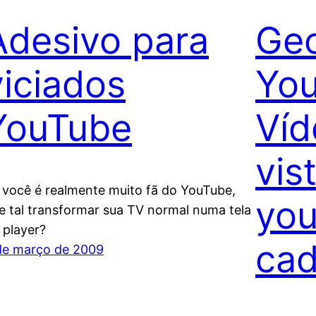
Adesivo para
Geo
viciados
You
YouTube
Víd
vis
 você é realmente muito fã do YouTube,
yo
e tal transformar sua TV normal numa tela
 player?
cad
de março de 2009