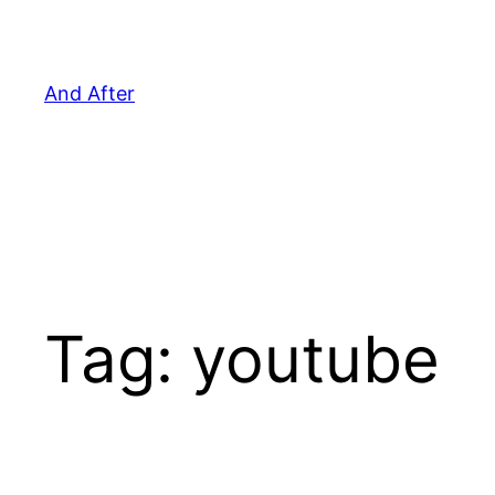
Pular
para
o
And After
conteúdo
Tag:
youtube