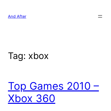
Pular
para
And After
o
conteúdo
Tag:
xbox
Top Games 2010 –
Xbox 360