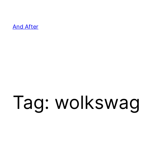
Pular
para
o
And After
conteúdo
Tag:
wolkswag