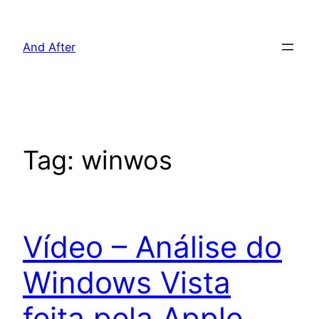
Pular
para
And After
o
conteúdo
Tag:
winwos
Vídeo – Análise do
Windows Vista
feita pela Apple