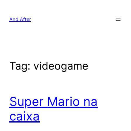
Pular
para
And After
o
conteúdo
Tag:
videogame
Super Mario na
caixa