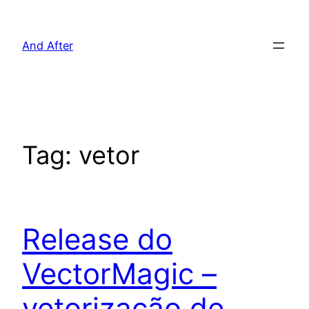
Pular
para
And After
o
conteúdo
Tag:
vetor
Release do
VectorMagic –
vetorização de