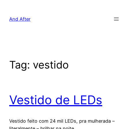
Pular
para
And After
o
conteúdo
Tag:
vestido
Vestido de LEDs
Vestido feito com 24 mil LEDs, pra mulherada –
literalmente – brilhar na noite.