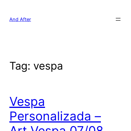
Pular
para
And After
o
conteúdo
Tag:
vespa
Vespa
Personalizada –
Art Vespa 07/08