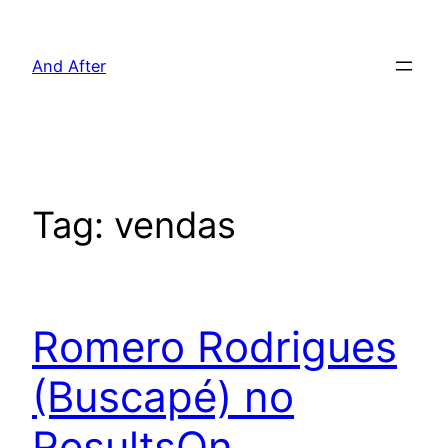
Pular
para
And After
o
conteúdo
Tag:
vendas
Romero Rodrigues
(Buscapé) no
ResultsOn