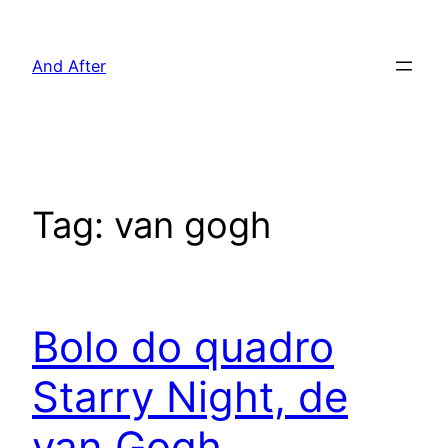
Pular
para
And After
o
conteúdo
Tag:
van gogh
Bolo do quadro
Starry Night, de
van Gogh