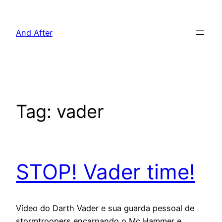
Pular
para
And After
o
conteúdo
Tag:
vader
STOP! Vader time!
Vídeo do Darth Vader e sua guarda pessoal de
stormtroopers encarnando o Mc Hammer e