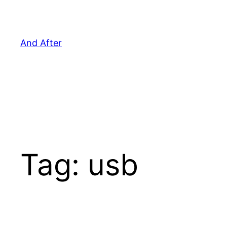
Pular
para
o
And After
conteúdo
Tag:
usb