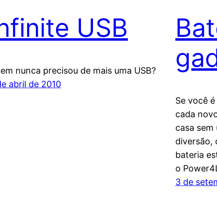
Infinite USB
Bat
gad
em nunca precisou de mais uma USB?
de abril de 2010
Se você é
cada novo
casa sem 
diversão,
bateria es
o Power4
3 de sete