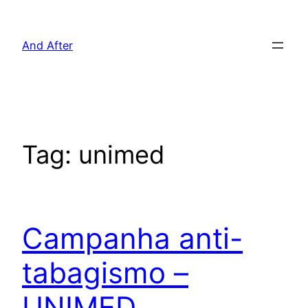
Pular
para
And After
o
conteúdo
Tag:
unimed
Campanha anti-
tabagismo –
UNIMED