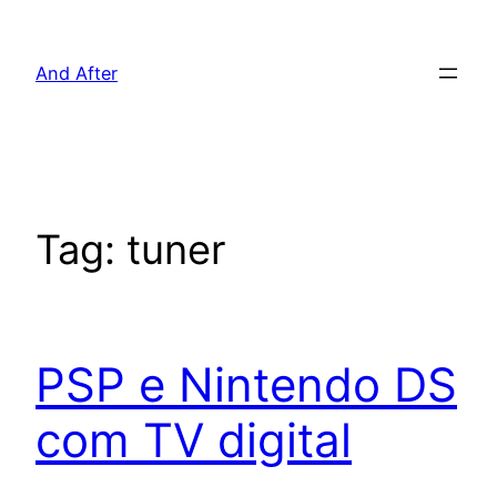
Pular
para
And After
o
conteúdo
Tag:
tuner
PSP e Nintendo DS
com TV digital