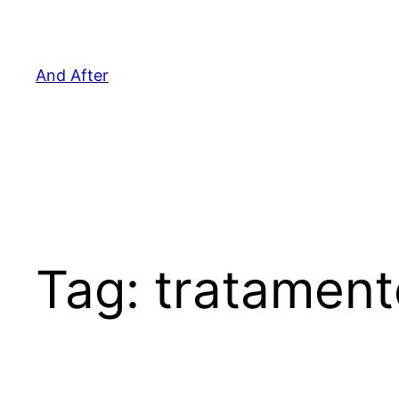
Pular
para
o
And After
conteúdo
Tag:
tratament